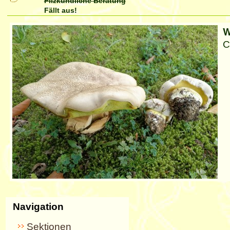
Pilzkundliche Beratung
Fällt aus!
Artikelaktionen
W
C
Navigation
Sektionen