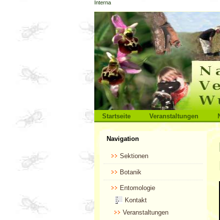
Interna
Direkt
zum
Inhalt
|
Direkt
zur
Navigation
Sektionen
Startseite
Veranstaltungen
Benutzerspezifische
Navigation
Werkzeuge
Sektionen
Botanik
Entomologie
Kontakt
Veranstaltungen