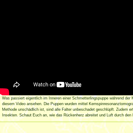
Was passiert eigentlich im Inneren einer Schmetterlingspuppe während der
diesem Video ansehen. Die Puppen wurden mittel Kernspinresonanztomogra
Methode unschädlich ist, sind alle Falter unbeschadet geschlüpft. Zudem erf
Insekten. Schaut Euch an, wie das Rückenherz abreitet und Luft durch den