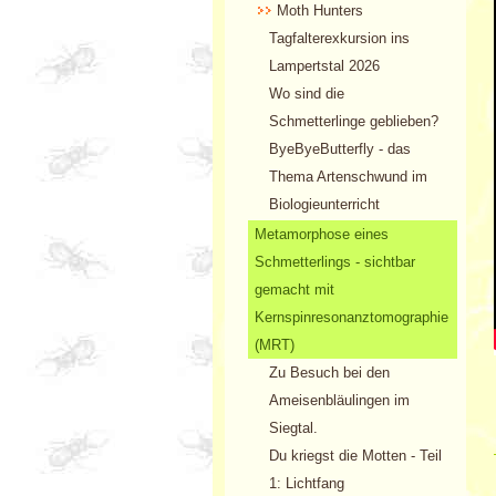
Moth Hunters
Tagfalterexkursion ins
Lampertstal 2026
Wo sind die
Schmetterlinge geblieben?
ByeByeButterfly - das
Thema Artenschwund im
Biologieunterricht
Metamorphose eines
Schmetterlings - sichtbar
gemacht mit
Kernspinresonanztomographie
(MRT)
Zu Besuch bei den
Ameisenbläulingen im
Siegtal.
Du kriegst die Motten - Teil
1: Lichtfang