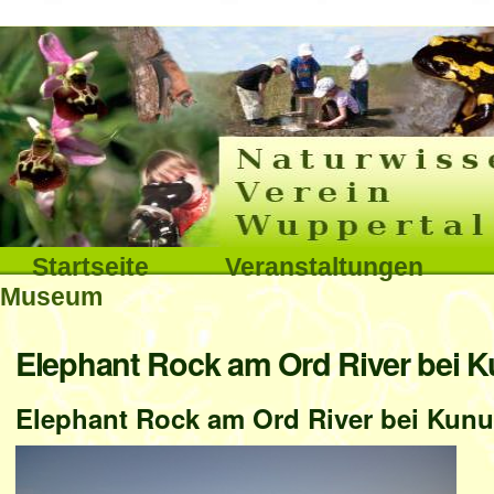
Interna
Direkt
zum
Inhalt
|
Direkt
Sektionen
Startseite
Veranstaltungen
zur
Museum
Navigation
Benutzerspezifische
Elephant Rock am Ord River bei 
Werkzeuge
Elephant Rock am Ord River bei Kunu