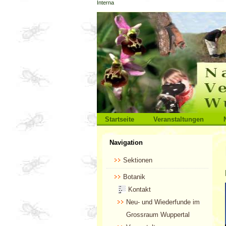
Interna
Direkt
zum
Inhalt
|
Direkt
zur
Navigation
Sektionen
Startseite
Veranstaltungen
Benutzerspezifische
Navigation
Werkzeuge
Sektionen
Botanik
Kontakt
Neu- und Wiederfunde im
Grossraum Wuppertal