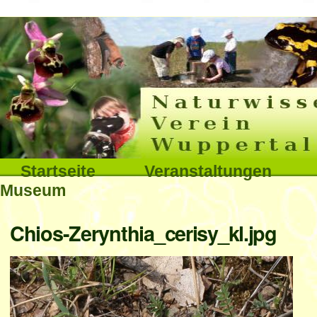
Interna
Direkt
zum
Inhalt
|
Direkt
Sektionen
Startseite
Veranstaltungen
zur
Museum
Navigation
Benutzerspezifische
Chios-Zerynthia_cerisy_kl.jpg
Werkzeuge