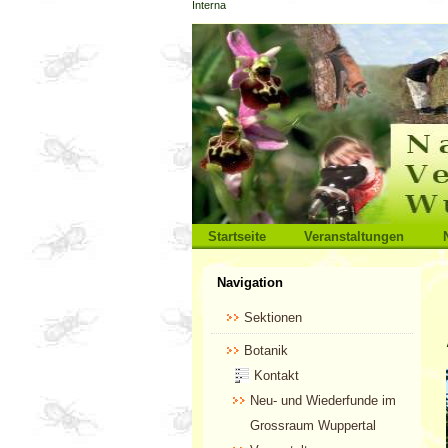
Interna
Direkt
zum
Inhalt
|
Direkt
zur
Navigation
Sektionen
Startseite
Veranstaltungen
Benutzerspezifische
Navigation
Werkzeuge
Sektionen
Botanik
Kontakt
Neu- und Wiederfunde im
Grossraum Wuppertal