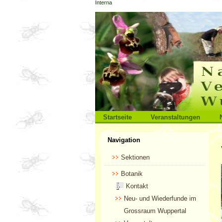
Interna
Direkt
zum
Inhalt
|
Direkt
zur
Navigation
Sektionen
Startseite
Veranstaltungen
Benutzerspezifische
Navigation
Werkzeuge
Sektionen
Botanik
Kontakt
Neu- und Wiederfunde im
Grossraum Wuppertal