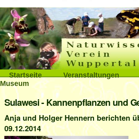
Interna
Direkt
zum
Inhalt
|
Direkt
Sektionen
Startseite
Veranstaltungen
zur
Museum
Navigation
Benutzerspezifische
Sulawesi - Kannenpflanzen und Ge
Werkzeuge
Anja und Holger Hennern berichten ü
09.12.2014