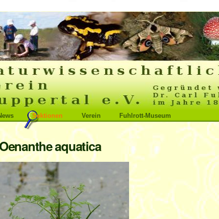
News
Sektionen
Verein
Fuhlrott-Museum
Oenanthe aquatica