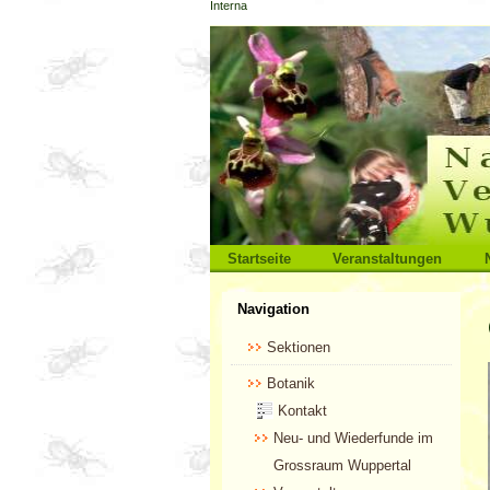
Interna
Direkt
zum
Inhalt
|
Direkt
zur
Navigation
Sektionen
Startseite
Veranstaltungen
Benutzerspezifische
Navigation
Werkzeuge
Sektionen
Botanik
Kontakt
Neu- und Wiederfunde im
Grossraum Wuppertal