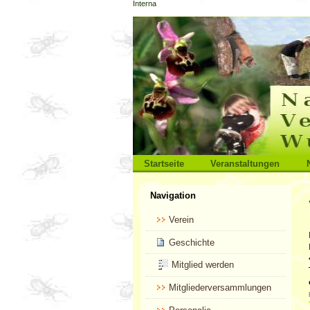
Interna
Direkt
zum
Inhalt
|
Direkt
zur
Navigation
Sektionen
Startseite
Veranstaltungen
Benutzerspezifische
Navigation
Werkzeuge
Verein
Geschichte
Mitglied werden
Mitgliederversammlungen