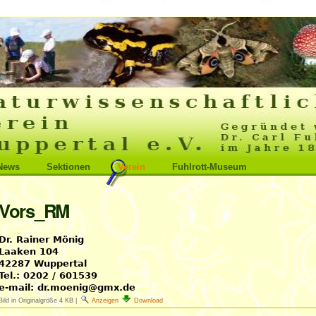
News
Sektionen
Verein
Fuhlrott-Museum
Vors_RM
Bild in Originalgröße
4 KB
|
Anzeigen
Download