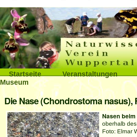
Interna
Direkt
zum
Inhalt
|
Direkt
Sektionen
Startseite
Veranstaltungen
zur
Museum
Navigation
Benutzerspezifische
Die Nase (Chondrostoma nasus), 
Werkzeuge
Nasen beim 
oberhalb des
Foto: Elmar 