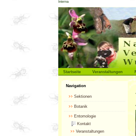
Interna
Direkt
zum
Inhalt
|
Direkt
zur
Navigation
Sektionen
Startseite
Veranstaltungen
Benutzerspezifische
Navigation
Werkzeuge
Sektionen
Botanik
Entomologie
Kontakt
Veranstaltungen