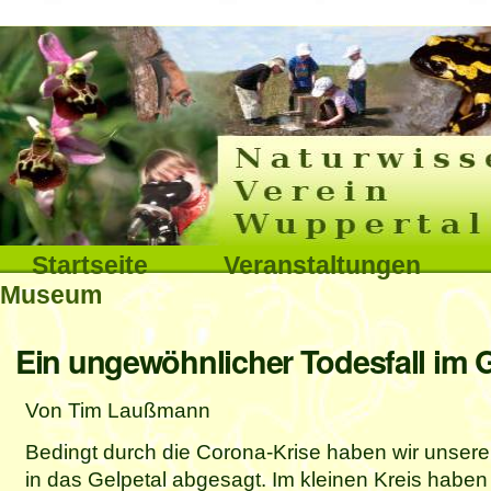
Interna
Direkt
zum
Inhalt
|
Direkt
Sektionen
Startseite
Veranstaltungen
zur
Museum
Navigation
Benutzerspezifische
Ein ungewöhnlicher Todesfall im G
Werkzeuge
Von Tim Laußmann
Bedingt durch die Corona-Krise haben wir unsere e
in das Gelpetal abgesagt. Im kleinen Kreis haben 