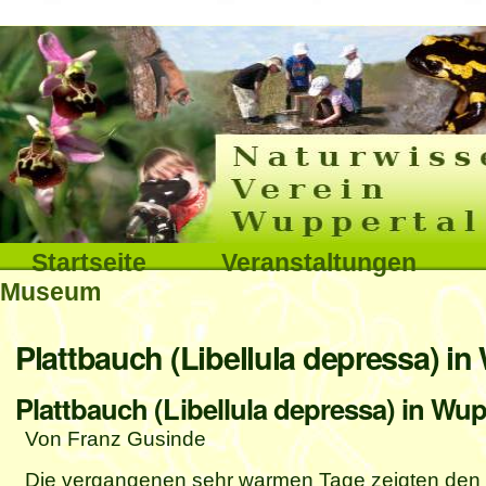
Interna
Direkt
zum
Inhalt
|
Direkt
Sektionen
Startseite
Veranstaltungen
zur
Museum
Navigation
Benutzerspezifische
Plattbauch (Libellula depressa) in
Werkzeuge
Plattbauch (Libellula depressa) in Wup
Von Franz Gusinde
Die vergangenen sehr warmen Tage zeigten den Fr