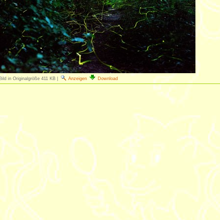
Bild in Originalgröße
411 KB
|
Anzeigen
Download