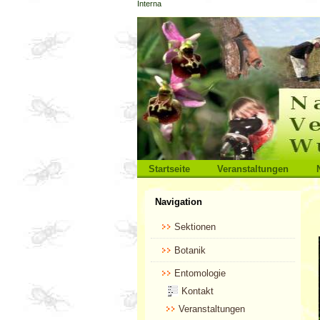
Interna
Direkt
zum
Inhalt
|
Direkt
zur
Navigation
Sektionen
Startseite
Veranstaltungen
Benutzerspezifische
Navigation
Werkzeuge
Sektionen
Botanik
Entomologie
Kontakt
Veranstaltungen