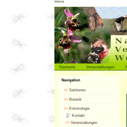
Interna
Direkt
zum
Inhalt
|
Direkt
zur
Navigation
Sektionen
Startseite
Veranstaltungen
Benutzerspezifische
Navigation
Werkzeuge
Sektionen
Botanik
Entomologie
Kontakt
Veranstaltungen