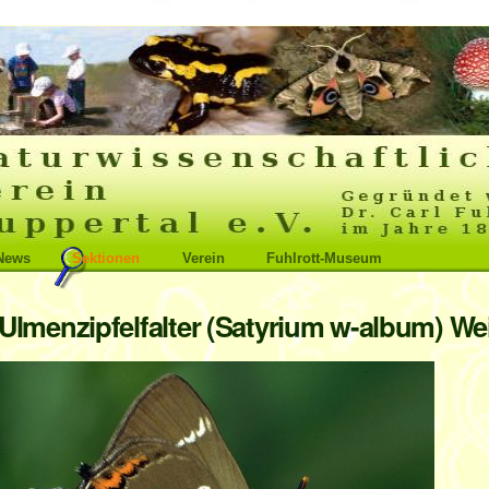
News
Sektionen
Verein
Fuhlrott-Museum
Ulmenzipfelfalter (Satyrium w-album) W