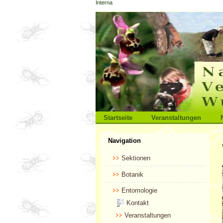
Interna
Direkt
zum
Inhalt
|
Direkt
zur
Navigation
Sektionen
Startseite
Veranstaltungen
Benutzerspezifische
Navigation
Werkzeuge
Sektionen
Botanik
Entomologie
Kontakt
Veranstaltungen