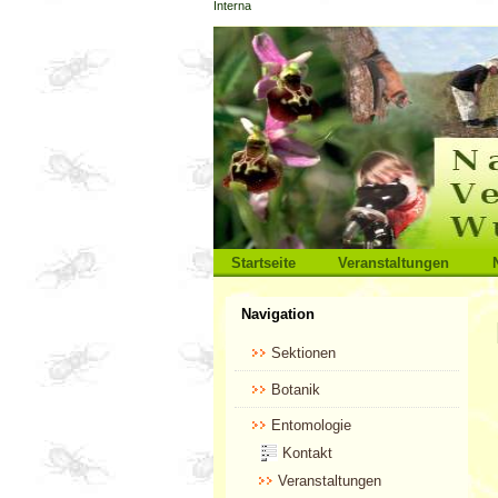
Interna
Direkt
zum
Inhalt
|
Direkt
zur
Navigation
Sektionen
Startseite
Veranstaltungen
Benutzerspezifische
Navigation
Werkzeuge
Sektionen
Botanik
Entomologie
Kontakt
Veranstaltungen