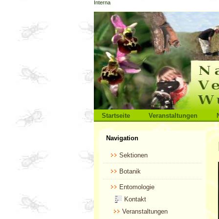
Interna
Direkt
zum
Inhalt
|
Direkt
zur
Navigation
Sektionen
Startseite
Veranstaltungen
Benutzerspezifische
Navigation
Werkzeuge
Sektionen
Botanik
Entomologie
Kontakt
Veranstaltungen