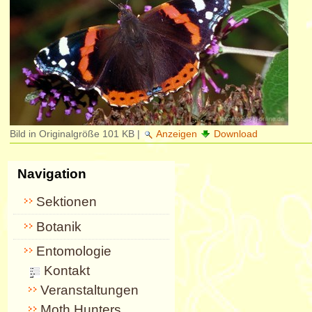
Bild in Originalgröße
101 KB
|
Anzeigen
Download
Navigation
Sektionen
Botanik
Entomologie
Kontakt
Veranstaltungen
Moth Hunters